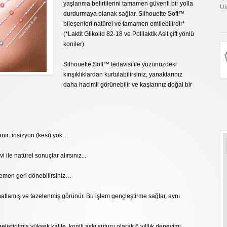
yaşlanma belirtilerini tamamen güvenli bir yolla
Ul
durdurmaya olanak sağlar. Silhouette Soft™
bileşenleri natürel ve tamamen emilebilirdir*
(*Laktit Glikolid 82-18 ve Polilaktik Asit çift yönlü
koniler)
Silhouette Soft™ tedavisi ile yüzünüzdeki
kırışıklıklardan kurtulabilirsiniz, yanaklarınız
daha hacimli görünebilir ve kaşlarınız doğal bir
nır: insizyon (kesi) yok…
 ile natürel sonuçlar alırsınız...
hemen geri dönebilirsiniz…
atlamış ve tazelenmiş görünür. Bu işlem gençleştirme sağlar, aynı
iştirilmiş yüksek kalite, konili askı süturu olarak 6 yılllık deneyimi