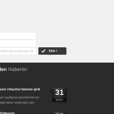
Ekle !
azer cihazımız hizmete girdi
31
el zayıflama işlemlerinin hız
MART
ığı bahar aylarında Lipo
 Epilasyon