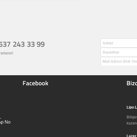
rarlanın!
Lipo L
.
Bölges
Ap No
kazand
Lazer