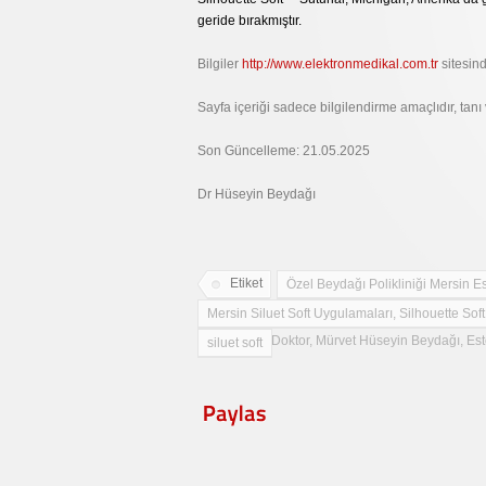
geride bırakmıştır.
Bilgiler
http://www.elektronmedikal.com.tr
sitesind
Sayfa içeriği sadece bilgilendirme amaçlıdır, tan
Son Güncelleme: 21.05.2025
Dr Hüseyin Beydağı
Etiket
Özel Beydağı Polikliniği Mersin Es
Mersin Siluet Soft Uygulamaları, Silhouette Soft
Polikliniği, Doktor, Mürvet Hüseyin Beydağı, Est
siluet soft