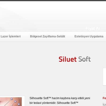
Fiyat Al
Lazer İşlemleri
Bölgesel Zayıflama-Selülit
Estetisyen Uygulama
Soft
Siluet
Silhouette Soft™ hacim kaybına karşı etkili,yeni
Fo
bir tedavi yöntemidir. Silhouette Soft™
İç