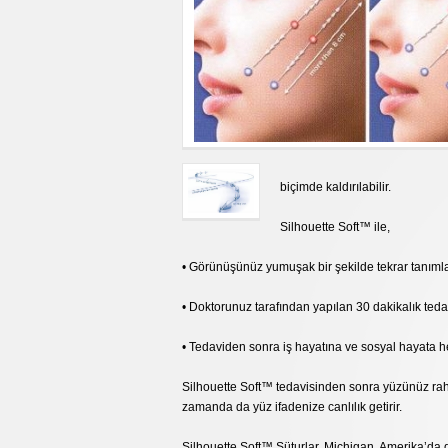
biçimde kaldırılabilir.
Silhouette Soft™ ile,
• Görünüşünüz yumuşak bir şekilde tekrar tanımla
• Doktorunuz tarafından yapılan 30 dakikalık tedavi
• Tedaviden sonra iş hayatına ve sosyal hayata 
Silhouette Soft™ tedavisinden sonra yüzünüz rah
zamanda da yüz ifadenize canlılık getirir.
Silhouette Soft™ Süturlar, Michigan, Amerika’da gel