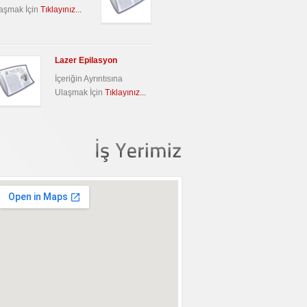
aşmak İçin
Tıklayınız...
Lazer Epilasyon
İçeriğin Ayrıntısına
Ulaşmak İçin
Tıklayınız...
İş
Yerimiz