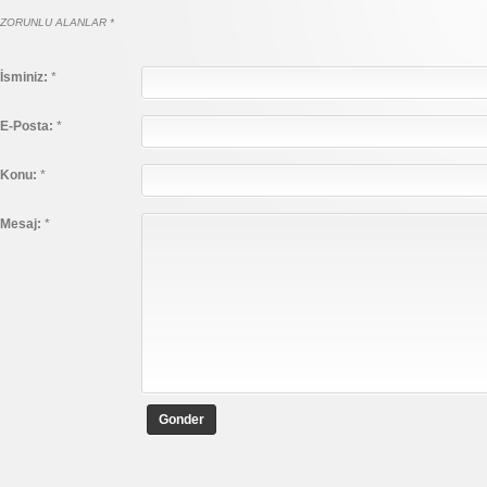
ZORUNLU ALANLAR *
İsminiz:
*
E-Posta:
*
Konu:
*
Mesaj:
*
Gonder