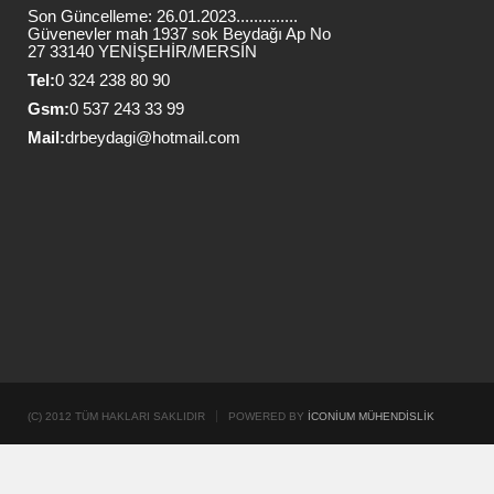
Son Güncelleme: 26.01.2023..............
Güvenevler mah 1937 sok Beydağı Ap No
27 33140 YENİŞEHİR/MERSİN
Tel:
0 324 238 80 90
Gsm:
0 537 243 33 99
Mail:
drbeydagi@hotmail.com
(C) 2012 TÜM HAKLARI SAKLIDIR
POWERED BY
İCONIUM MÜHENDISLIK