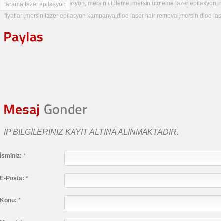
Epilasyon, Ütüleme Epilasyon, mersin ütüleme, mersin ütüleme lazer epilasyon, 
tarama lazer epilasyon
fiyatları,mersin lazer epilasyon kampanya,diod laser hair removal,mersin diod las
hair removal
IP BILGILERINIZ KAYIT ALTINA ALINMAKTADIR.
İsminiz:
*
E-Posta:
*
Konu:
*