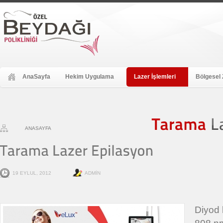
AnaSayfa
Hekim Uygulama
Lazer İşlemleri
Bölgesel 
ANASAYFA
Tarama
19 EYLUL, 2012
ADMIN
Diyod 