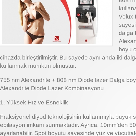
808 nm
kullan
Velux 
sayesi
dalga 
Alexan
boyu o
cihazda birleştirilmiştir. Bu sayede aynı anda iki da
kullanmak mümkün olmuştur.
755 nm Alexandrite + 808 nm Diode lazer Dalga bo
Alexandrite Diode Lazer Kombinasyonu
1. Yüksek Hız ve Esneklik
Fraksiyonel diyod teknolojisinin kullanımıyla büyük s
epilasyon imkanı sunmaktadır. Ayrıca, 10mm’den 50
ayarlanabilir. Spot boyutu sayesinde yüz ve vücutta