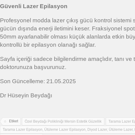
Güvenli Lazer Epilasyon
Profesyonel modda lazer çıkış gücü kontrol sistemi 
gücün dışında enerji iletimini keser. Fraksiyonel spo
50mm ayarlanabilir olması küçük alanlarda etkin büy
kontrollü bir epilasyon olanağı sağlar.
Sayfa içeriği sadece bilgilendirme amaçlıdır, tanı ve 
doktorunuza başvurunuz.
Son Güncelleme: 21.05.2025
Dr Hüseyin Beydağı
Etiket
Özel Beydağı Polikliniği Mersin Estetik Güzellik
Tarama Lazer E
Tarama Lazer Epilasyon, Ütüleme Lazer Epilasyon, Diyod Lazer, Ütüleme Lazer, B