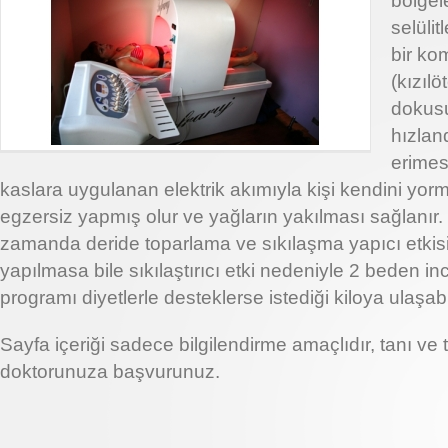
bölgel
selülit
bir ko
(kızılö
dokus
hızland
erimes
kaslara uygulanan elektrik akımıyla kişi kendini yor
egzersiz yapmış olur ve yağların yakılması sağlanır. 
zamanda deride toparlama ve sıkılaşma yapıcı etkisi 
yapılmasa bile sıkılaştırıcı etki nedeniyle 2 beden inc
programı diyetlerle desteklerse istediği kiloya ulaşabil
Sayfa içeriği sadece bilgilendirme amaçlıdır, tanı ve 
doktorunuza başvurunuz.